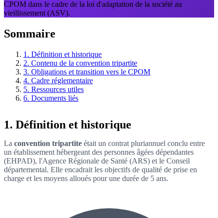
CPOM dans le cadre de la loi d'adaptation de la société au
vieillissement (ASV).
Sommaire
1. Définition et historique
2. Contenu de la convention tripartite
3. Obligations et transition vers le CPOM
4. Cadre réglementaire
5. Ressources utiles
6. Documents liés
1. Définition et historique
La
convention tripartite
était un contrat pluriannuel conclu entre
un établissement hébergeant des personnes âgées dépendantes
(EHPAD), l'Agence Régionale de Santé (ARS) et le Conseil
départemental. Elle encadrait les objectifs de qualité de prise en
charge et les moyens alloués pour une durée de 5 ans.