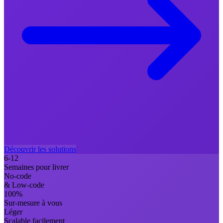
Découvrir les solutions
6-12
Semaines pour livrer
No-code
& Low-code
100%
Sur-mesure à vous
Léger
Scalable facilement