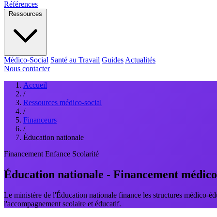
Références
Ressources
Médico-Social
Santé au Travail
Guides
Actualités
Nous contacter
Accueil
/
Ressources médico-social
/
Financeurs
/
Éducation nationale
Financement
Enfance
Scolarité
Éducation nationale - Financement médico
Le ministère de l'Éducation nationale finance les structures médico-édu
l'accompagnement scolaire et éducatif.