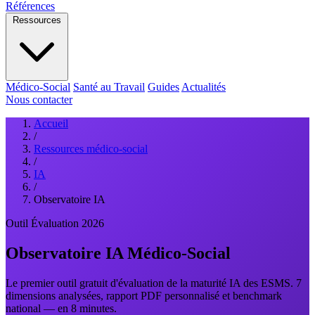
Références
Ressources
Médico-Social
Santé au Travail
Guides
Actualités
Nous contacter
Accueil
/
Ressources médico-social
/
IA
/
Observatoire IA
Outil
Évaluation
2026
Observatoire IA Médico-Social
Le premier outil gratuit d'évaluation de la maturité IA des ESMS. 7
dimensions analysées, rapport PDF personnalisé et benchmark
national — en 8 minutes.