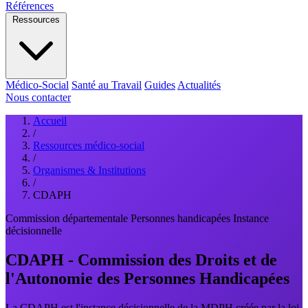
Références
Ressources
Médico-Social
Santé au Travail
Guides
Actualités
Nous contacter
Accueil
/
Ressources médico-social
/
Organismes & Institutions
/
CDAPH
Commission départementale
Personnes handicapées
Instance
décisionnelle
CDAPH - Commission des Droits et de
l'Autonomie des Personnes Handicapées
La CDAPH est l'instance décisionnelle de la MDPH créée par la loi