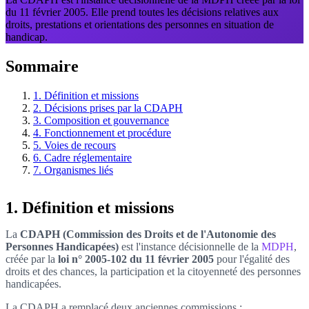
du 11 février 2005. Elle prend toutes les décisions relatives aux
droits, prestations et orientations des personnes en situation de
handicap.
Sommaire
1. Définition et missions
2. Décisions prises par la CDAPH
3. Composition et gouvernance
4. Fonctionnement et procédure
5. Voies de recours
6. Cadre réglementaire
7. Organismes liés
1. Définition et missions
La
CDAPH (Commission des Droits et de l'Autonomie des
Personnes Handicapées)
est l'instance décisionnelle de la
MDPH
,
créée par la
loi n° 2005-102 du 11 février 2005
pour l'égalité des
droits et des chances, la participation et la citoyenneté des personnes
handicapées.
La CDAPH a remplacé deux anciennes commissions :