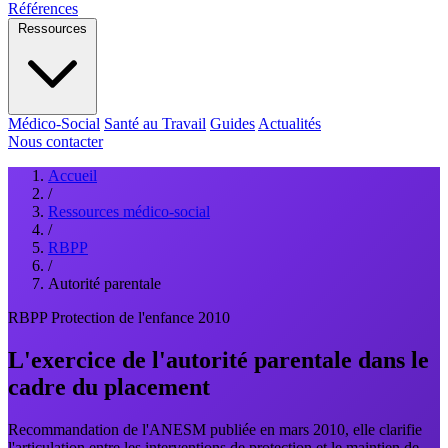
Références
Ressources
Médico-Social
Santé au Travail
Guides
Actualités
Nous contacter
Accueil
/
Ressources médico-social
/
RBPP
/
Autorité parentale
RBPP
Protection de l'enfance
2010
L'exercice de l'autorité parentale dans le
cadre du placement
Recommandation de l'ANESM publiée en mars 2010, elle clarifie
l'articulation entre les interventions de protection et le maintien de