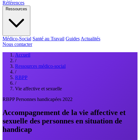
Références
Ressources
Médico-Social
Santé au Travail
Guides
Actualités
Nous contacter
Accueil
/
Ressources médico-social
/
RBPP
/
Vie affective et sexuelle
RBPP
Personnes handicapées
2022
Accompagnement de la vie affective et
sexuelle des personnes en situation de
handicap