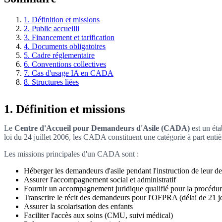
1. Définition et missions
2. Public accueilli
3. Financement et tarification
4. Documents obligatoires
5. Cadre réglementaire
6. Conventions collectives
7. Cas d'usage IA en CADA
8. Structures liées
1. Définition et missions
Le
Centre d'Accueil pour Demandeurs d'Asile (CADA)
est un éta
loi du 24 juillet 2006, les CADA constituent une catégorie à part ent
Les missions principales d'un CADA sont :
Héberger les demandeurs d'asile pendant l'instruction de leur 
Assurer l'accompagnement social et administratif
Fournir un accompagnement juridique qualifié pour la procédure
Transcrire le récit des demandeurs pour l'OFPRA (délai de 21 j
Assurer la scolarisation des enfants
Faciliter l'accès aux soins (CMU, suivi médical)