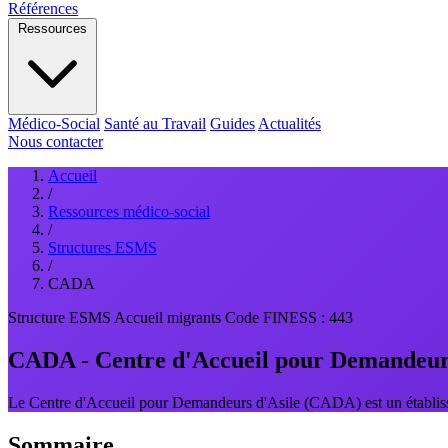
Références
Ressources
Médico-Social
Santé au Travail
Guides
Actualités
Nous contacter
Accueil
/
Ressources médico-social
/
Structures ESMS
/
CADA
Structure ESMS
Accueil migrants
Code FINESS : 443
CADA - Centre d'Accueil pour Demandeurs
Le Centre d'Accueil pour Demandeurs d'Asile (CADA) est un établiss
Sommaire