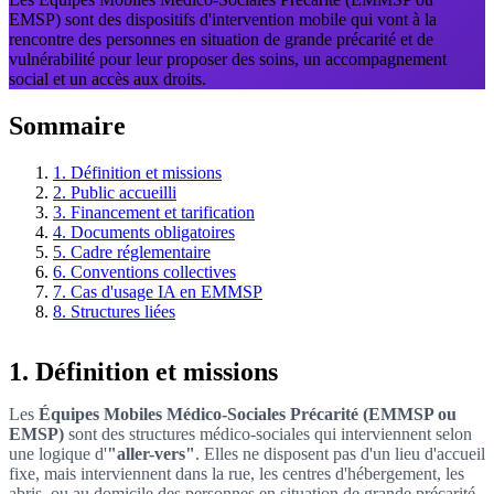
EMSP) sont des dispositifs d'intervention mobile qui vont à la
rencontre des personnes en situation de grande précarité et de
vulnérabilité pour leur proposer des soins, un accompagnement
social et un accès aux droits.
Sommaire
1. Définition et missions
2. Public accueilli
3. Financement et tarification
4. Documents obligatoires
5. Cadre réglementaire
6. Conventions collectives
7. Cas d'usage IA en EMMSP
8. Structures liées
1. Définition et missions
Les
Équipes Mobiles Médico-Sociales Précarité (EMMSP ou
EMSP)
sont des structures médico-sociales qui interviennent selon
une logique d'
"aller-vers"
. Elles ne disposent pas d'un lieu d'accueil
fixe, mais interviennent dans la rue, les centres d'hébergement, les
abris, ou au domicile des personnes en situation de grande précarité.