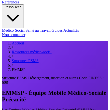
Références
Ressources
Médico-Social
Santé au Travail
Guides
Actualités
Nous contacter
Accueil
/
Ressources médico-social
/
Structures ESMS
/
EMMSP
Structure ESMS
Hébergement, insertion et autres
Code FINESS :
608
EMMSP - Équipe Mobile Médico-Sociale
Précarité
Les Équipes Mobiles Médico-Sociales Précarité (EMMSP ou