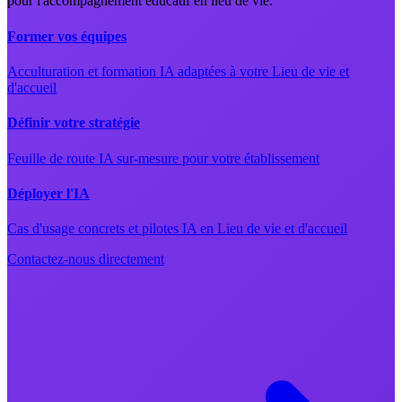
pour l'accompagnement éducatif en lieu de vie.
Former vos équipes
Acculturation et formation IA adaptées à votre Lieu de vie et
d'accueil
Définir votre stratégie
Feuille de route IA sur-mesure pour votre établissement
Déployer l'IA
Cas d'usage concrets et pilotes IA en Lieu de vie et d'accueil
Contactez-nous directement