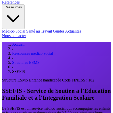
Références
Ressources
Médico-Social
Santé au Travail
Guides
Actualités
Nous contacter
Accueil
/
Ressources médico-social
/
Structures ESMS
/
SSEFIS
Structure ESMS
Enfance handicapée
Code FINESS : 182
SSEFIS - Service de Soutien à l'Éducation
Familiale et à l'Intégration Scolaire
Le SSEFIS est un service médico-social qui accompagne les enfants
et jeunes sourds ou malentendants de 3 à 20 ans, ainsi que leurs