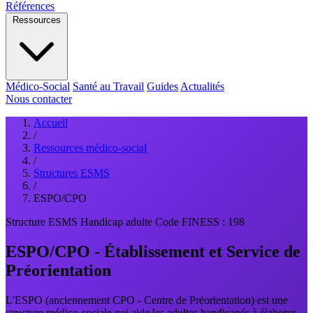
Références
Ressources
Médico-Social
Santé au Travail
Guides
Actualités
Nous contacter
Accueil
/
Ressources médico-social
/
Structures ESMS
/
ESPO/CPO
Structure ESMS
Handicap adulte
Code FINESS : 198
ESPO/CPO - Établissement et Service de
Préorientation
L'ESPO (anciennement CPO - Centre de Préorientation) est une
structure médico-sociale qui aide les adultes handicapés à élaborer