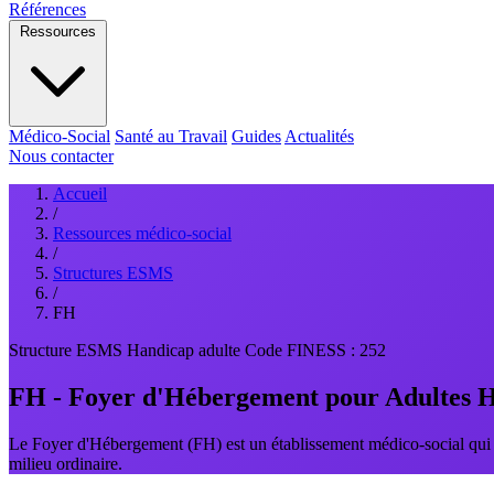
Références
Ressources
Médico-Social
Santé au Travail
Guides
Actualités
Nous contacter
Accueil
/
Ressources médico-social
/
Structures ESMS
/
FH
Structure ESMS
Handicap adulte
Code FINESS : 252
FH - Foyer d'Hébergement pour Adultes 
Le Foyer d'Hébergement (FH) est un établissement médico-social qui 
milieu ordinaire.