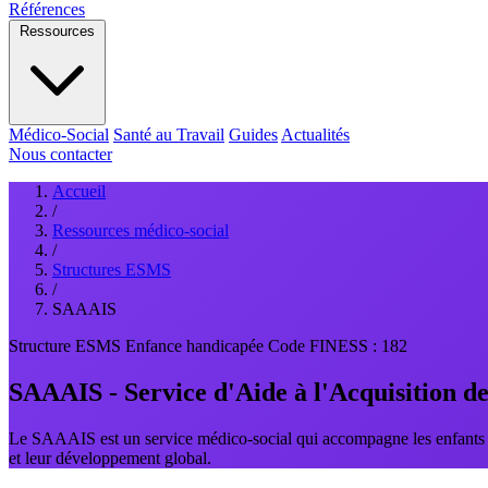
Références
Ressources
Médico-Social
Santé au Travail
Guides
Actualités
Nous contacter
Accueil
/
Ressources médico-social
/
Structures ESMS
/
SAAAIS
Structure ESMS
Enfance handicapée
Code FINESS : 182
SAAAIS - Service d'Aide à l'Acquisition de
Le SAAAIS est un service médico-social qui accompagne les enfants et 
et leur développement global.