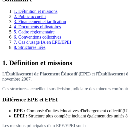
1. Définition et missions
2. Public accueilli
3. Financement et tarification
4. Documents obligatoires
5. Cadre réglementaire
6. Conventions collectives
7. Cas d'usage IA en EPE/EPEI
8. Structures liées
1. Définition et missions
L'
Établissement de Placement Éducatif (EPE)
et l'
Établissement d
novembre 2007.
Ces structures accueillent sur décision judiciaire des mineurs confronté
Différence EPE et EPEI
EPE :
Composé d'unités éducatives d'hébergement collectif (
EPEI :
Structure plus complète incluant également des unités éd
Les missions principales d'un EPE/EPEI sont :