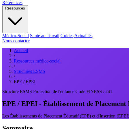
Références
Ressources
Médico-Social
Santé au Travail
Guides
Actualités
Nous contacter
Accueil
/
Ressources médico-social
/
Structures ESMS
/
EPE / EPEI
Structure ESMS
Protection de l'enfance
Code FINESS : 241
EPE / EPEI - Établissement de Placement 
Les Établissements de Placement Éducatif (EPE) et d'Insertion (EPEI) s
Sommaire