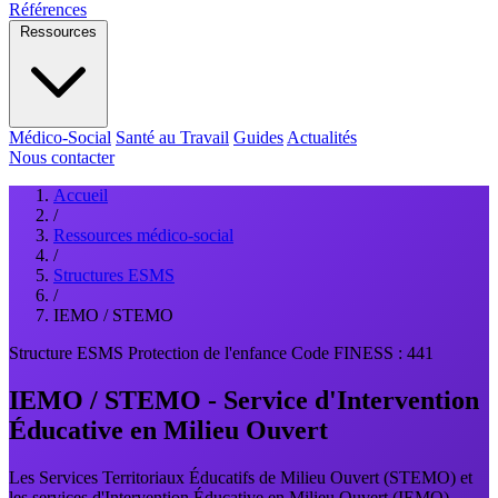
Références
Ressources
Médico-Social
Santé au Travail
Guides
Actualités
Nous contacter
Accueil
/
Ressources médico-social
/
Structures ESMS
/
IEMO / STEMO
Structure ESMS
Protection de l'enfance
Code FINESS : 441
IEMO / STEMO - Service d'Intervention
Éducative en Milieu Ouvert
Les Services Territoriaux Éducatifs de Milieu Ouvert (STEMO) et
les services d'Intervention Éducative en Milieu Ouvert (IEMO)